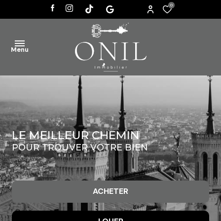
0
Menu
ACCUEIL
VENTES
LE MEILLEUR CHEMIN
AGENCE
POUR TROUVER VOTRE BIEN
ACTUALITÉS
CONTACT
ACHETER