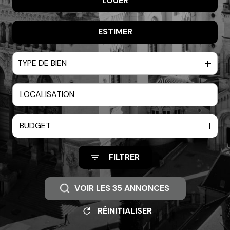
LOUER
De l'ancien
De l'immo pro
ESTIMER
à l'année
TYPE DE BIEN
BUDGET
FILTRER
VOIR LES
35
ANNONCES
RÉINITIALISER