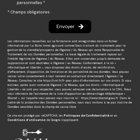
personnelles *
* Champs obligatoires
Envoyer
Les informations recueillies sur ce formulaire sont enregistrées dans un fichier
informatisé par La Boite Immo agissant comme Sous-traitant du traitement pour la
gestion de la clientèle/prospects de l'Agence / du Réseau qui reste Responsable du
Traitement de vos Données personnelles. La base légale du traitement repose sur
l'intérêt légitime de l'Agence / du Réseau. Elles sont conservées jusqu'à demande de
suppression et sont destinées à l'Agence / au Réseau. Conformément à la loi «
informatique et libertés », vous disposez des droits d’accès, de rectification,
d’effacement, d’opposition, de limitation et de portabilité de vos données. Vous pouvez
retirer votre consentement à tout moment en contactant directement l’Agence / Le
Réseau. Consultez le site
https://cnil.fr/fr
pour plus d’informations sur vos droits. Si vous
estimez, après avoir contacté l'Agence / le Réseau, que vos droits « Informatique et
Libertés » ne sont pas respectés, vous pouvez adresser une réclamation à la CNIL. Nous
vous informons de l’existence de la liste d'opposition au démarchage téléphonique «
Bloctel », sur laquelle vous pouvez vous inscrire ici :
https://www.bloctel.gouv.fr
. Dans le
cadre de la protection des Données personnelles, nous vous invitons à ne pas inscrire de
Données sensibles dans le champ de saisie libre.
Ce site est protégé par reCAPTCHA, les
Politiques de Confidentialité
et es
Conditions d'utilisation
de Google s'appliquent.