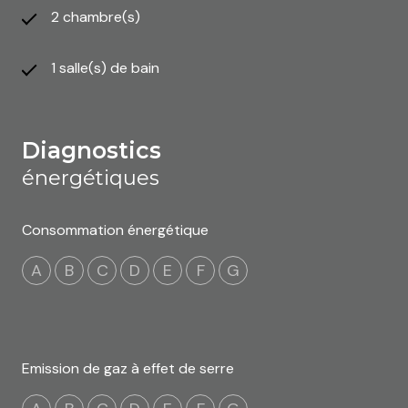
2 chambre(s)
1 salle(s) de bain
diagnostics
énergétiques
Consommation énergétique
A
B
C
D
E
F
G
Emission de gaz à effet de serre