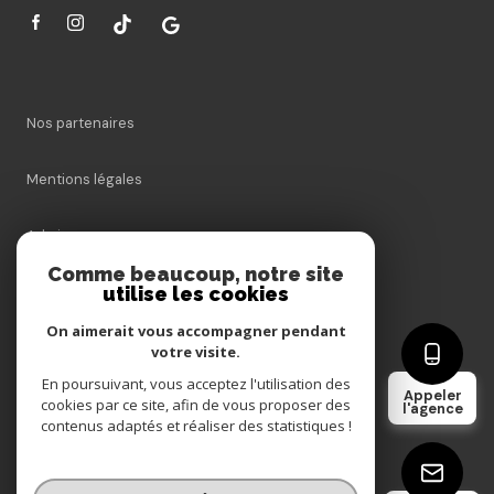
Nos partenaires
Mentions légales
Admin
Comme beaucoup, notre site
Nos honoraires
utilise les cookies
On aimerait vous accompagner pendant
Politique RGPD
votre visite.
En poursuivant, vous acceptez l'utilisation des
Appeler
Cookies
cookies par ce site, afin de vous proposer des
l'agence
contenus adaptés et réaliser des statistiques !
© 2026 | Tous droits réservés