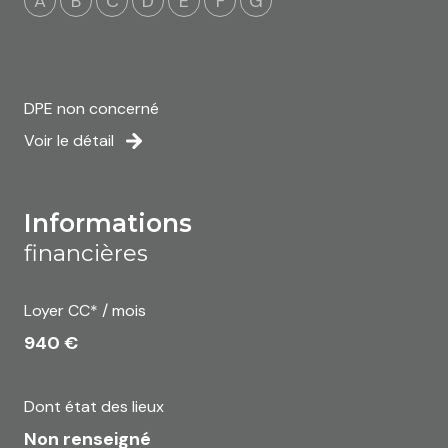
A
B
C
D
E
F
G
DPE non concerné
Voir le détail
informations
financières
Loyer CC* / mois
940 €
Dont état des lieux
Non renseigné