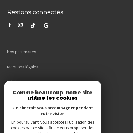
Restons connectés
Nos partenaires
Mentions légales
Admin
Comme beaucoup, notre site
utilise les cookies
Nos honoraires
On aimerait vous accompagner pendant
Politique RGPD
votre visite.
En poursuivant, vous acceptez l'utilisation des
cookies par ce site, afin de vous proposer des
Cookies