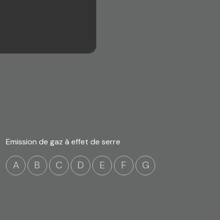
Emission de gaz à effet de serre
A
B
C
D
E
F
G