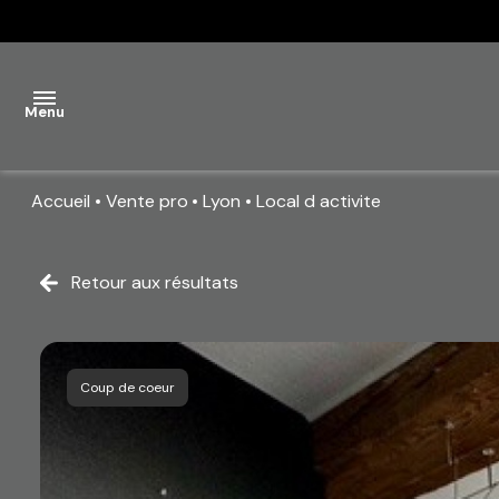
Menu
Accueil
Vente pro
Lyon
Local d activite
ACCUEIL
VENTES
Retour aux résultats
AGENCE
ACTUALITÉS
Coup de coeur
CONTACT