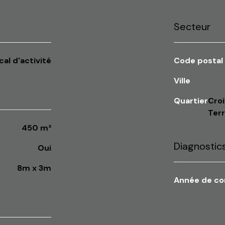
Secteur
ocal d'activité
Code postal
Ville
Quartier
croix paquet, HÃ´tel de Ville, Louis-Pradel, Terreaux,
Ter
450 m²
Diagnosti
oui
8m x 3m
Année de c