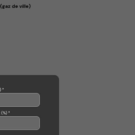
(gaz de ville)
 *
 (%) *