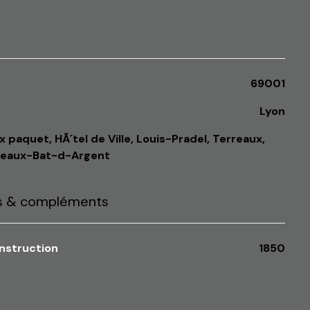
69001
Lyon
reaux-Bat-d-Argent
cs & compléments
onstruction
1850