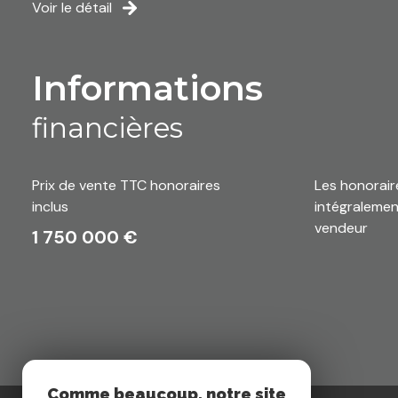
Voir le détail
informations
financières
Prix de vente TTC honoraires
Les honorair
inclus
intégralemen
vendeur
1 750 000 €
Comme beaucoup, notre site