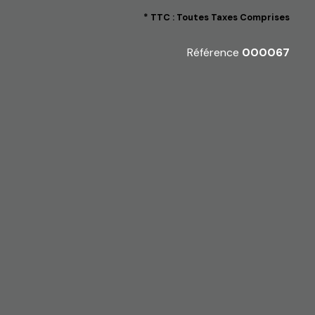
* TTC : Toutes Taxes Comprises
Référence
000067