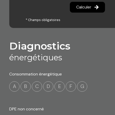
Calculer
* Champs obligatoires
diagnostics
énergétiques
Consommation énergétique
A
B
C
D
E
F
G
DPE non concerné