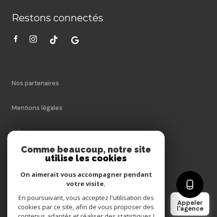
Restons connectés
Nos partenaires
Mentions légales
Admin
Comme beaucoup, notre site
Nos honoraires
utilise les cookies
On aimerait vous accompagner pendant
Politique RGPD
votre visite.
En poursuivant, vous acceptez l'utilisation des
Appeler
Cookies
cookies par ce site, afin de vous proposer des
l'agence
contenus adaptés et réaliser des statistiques !