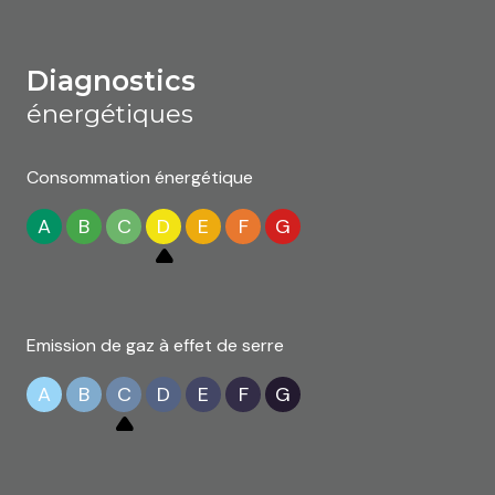
diagnostics
énergétiques
Consommation énergétique
A
B
C
D
E
F
G
Emission de gaz à effet de serre
A
B
C
D
E
F
G