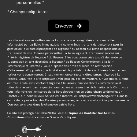
personnelles *
* Champs obligatoires
Envoyer
Les informations recueillies sur ce formulaire sont enregistrées dans un fichier
informatisé par La Boite Immo agissant comme Sous-traitant du traitement pour la
gestion de la clientèle/prospects de l'Agence / du Réseau qui reste Responsable du
Traitement de vos Données personnelles. La base légale du traitement repose sur
l'intérêt légitime de l'Agence / du Réseau. Elles sont conservées jusqu'à demande de
suppression et sont destinées à l'Agence / au Réseau. Conformément à la loi «
informatique et libertés », vous disposez des droits d’accès, de rectification,
d’effacement, d’opposition, de limitation et de portabilité de vos données. Vous pouvez
retirer votre consentement à tout moment en contactant directement l’Agence / Le
Réseau. Consultez le site
https://cnil.fr/fr
pour plus d’informations sur vos droits. Si vous
estimez, après avoir contacté l'Agence / le Réseau, que vos droits « Informatique et
Libertés » ne sont pas respectés, vous pouvez adresser une réclamation à la CNIL. Nous
vous informons de l’existence de la liste d'opposition au démarchage téléphonique «
Bloctel », sur laquelle vous pouvez vous inscrire ici :
https://www.bloctel.gouv.fr
. Dans le
cadre de la protection des Données personnelles, nous vous invitons à ne pas inscrire de
Données sensibles dans le champ de saisie libre.
Ce site est protégé par reCAPTCHA, les
Politiques de Confidentialité
et es
Conditions d'utilisation
de Google s'appliquent.