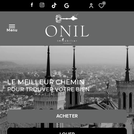
0
Menu
ACCUEIL
VENTES
LE MEILLEUR CHEMIN
AGENCE
POUR TROUVER VOTRE BIEN
ACTUALITÉS
CONTACT
ACHETER