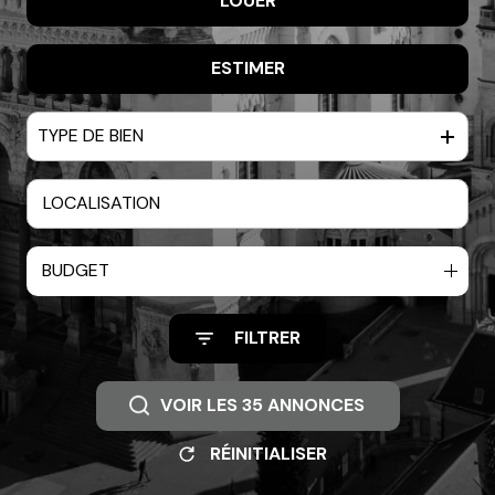
LOUER
De l'ancien
De l'immo pro
ESTIMER
à l'année
TYPE DE BIEN
BUDGET
FILTRER
VOIR LES
35
ANNONCES
RÉINITIALISER