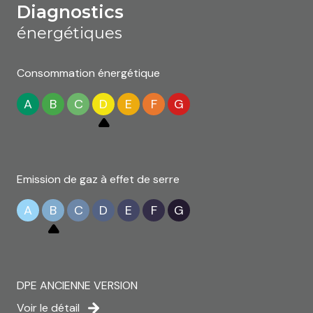
diagnostics
énergétiques
Consommation énergétique
A
B
C
D
E
F
G
Emission de gaz à effet de serre
A
B
C
D
E
F
G
DPE ANCIENNE VERSION
Voir le détail