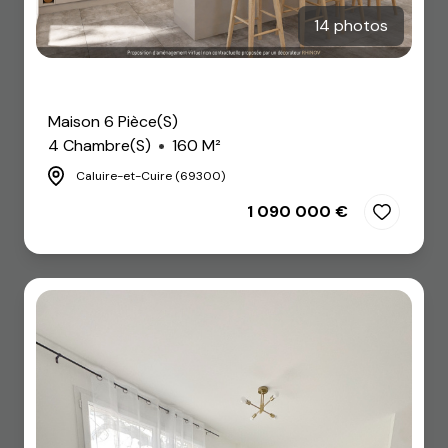
14 photos
Coup de coeur
Maison 6 Pièce(s)
4 Chambre(s)
160 M²
Caluire-et-Cuire (69300)
1 090 000 €