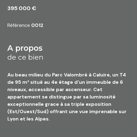
395 000 €
Référence
0012
a propos
de ce bien
Au beau milieu du Parc Valombré à Caluire, un T4
de 95 m² situé au 4e étage d'un immeuble de 6
niveaux, accessible par ascenseur. Cet
appartement se distingue par sa luminosité
exceptionnelle grace à sa triple exposition
(Est/Ouest/Sud) offrant une vue imprenable sur
Lyon et les Alpes.
L’appartement comprend un hall d’entrée, un
salon, une cuisine, une salle de bain, un WC, 3