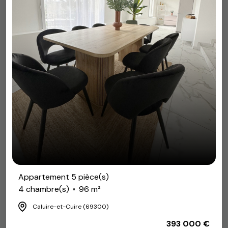
Appartement 5 pièce(s)
4 chambre(s)
96 m²
Caluire-et-Cuire (69300)
393 000 €