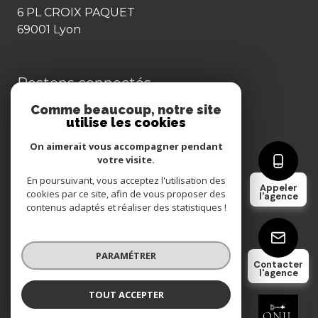
6 PL CROIX PAQUET
69001 Lyon
Restons connectés
Comme beaucoup, notre site
utilise les cookies
On aimerait vous accompagner pendant
votre visite.
Nos partenaires
En poursuivant, vous acceptez l'utilisation des
Appeler
cookies par ce site, afin de vous proposer des
l'agence
contenus adaptés et réaliser des statistiques !
Mentions légales
Admin
PARAMÉTRER
Contacter
l'agence
Nos honoraires
TOUT ACCEPTER
ONIL IMMOBILIER